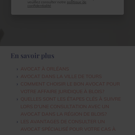
veuillez consulter notre
politique de
confidentialité
En savoir plus
AVOCAT À ORLÉANS
AVOCAT DANS LA VILLE DE TOURS
COMMENT CHOISIR LE BON AVOCAT POUR
VOTRE AFFAIRE JURIDIQUE À BLOIS?
QUELLES SONT LES ÉTAPES CLÉS À SUIVRE
LORS D'UNE CONSULTATION AVEC UN
AVOCAT DANS LA RÉGION DE BLOIS?
LES AVANTAGES DE CONSULTER UN
AVOCAT SPÉCIALISÉ POUR VOTRE CAS À