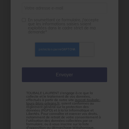
En soumettant ce formulaire, j'accepte
que les informations saisies soient
exploitées dans le cadre strict de ma
demande*
TOUBALE LAURENT s'engage à ce que la
collecte et le traitement de vos données,
effectués à partir de notre site
avocat-toubale-
tours-blois-orleans.fr
, soient conformes au
règlement général sur la protection des
données (RGPD) et à la loi Informatique et
Libertés. Pour connaître et exercer vos droits,
notamment de retrait de votre consentement à
l'utilisation des données collectées par ce
formulaire, ou à vous inscrire sur la liste
d'opposition au démarchage téléphonique,